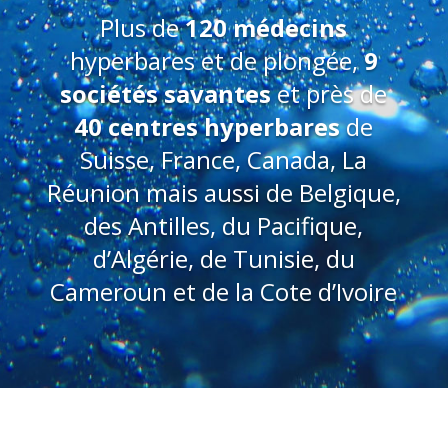
Plus de
120 médecins
hyperbares et de plongée,
9
sociétés savantes
et près de
40 centres hyperbares
de
Suisse, France, Canada, La
Réunion mais aussi de Belgique,
des Antilles, du Pacifique,
d’Algérie, de Tunisie, du
Cameroun et de la Cote d’Ivoire