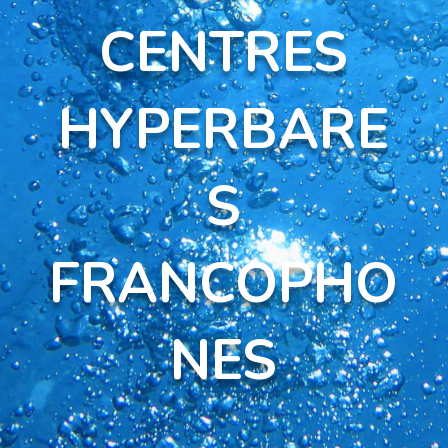
CENTRES
HYPERBARE
S
FRANCOPHO
NES